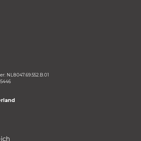
r: NL8047.69.552.B.01
45446
rland
eich