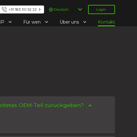
Sprache
+31 183 30 52 22
Login
auswählen
IP
Für wen
Über uns
Kontakt
eitetes OEM-Teil zurückgeben?