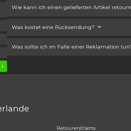
Wie kann ich einen gelieferten Artikel retour
Melden Sie sich bei Ihrem Konto an. In Ihrem Kundenpor
Was kostet eine Rücksendung?
eine Bestellung oder ein Teil beantragen. Wir setzen uns 
weitere Abwicklung zu klären.
Wenn Sie Ihren Rücksendeantrag einreichen, werden wir S
Was sollte ich im Falle einer Reklamation tun
Unser Ziel ist es, Ihnen den allerbesten Service zu bieten! 
Feedback stets willkommen. Schließlich können wir aus un
Lock > Bestellhistorie, um uns eine Reklamation zu meld
der Beschwerde.
erlande
Retouren/claims