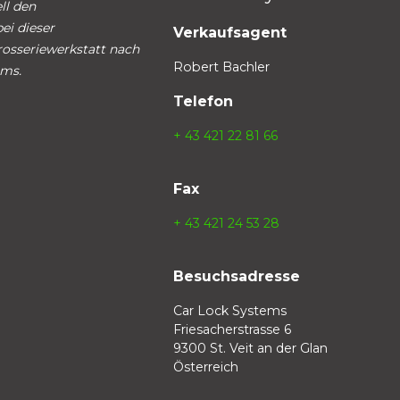
ll den
ei dieser
Verkaufsagent
rosseriewerkstatt nach
Robert Bachler
ems.
Telefon
+ 43 421 22 81 66
Fax
+ 43 421 24 53 28
Besuchsadresse
Car Lock Systems
Friesacherstrasse 6
9300 St. Veit an der Glan
Österreich