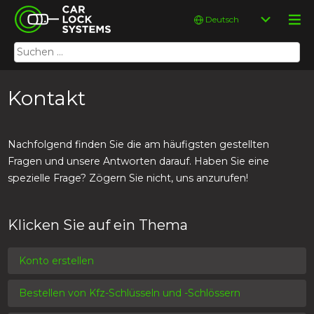
Skip
Car Lock Systems
Sprache
to
auswählen
content
Suchen
Car Lock Systems
nach:
Kontakt
Nachfolgend finden Sie die am häufigsten gestellten
Fragen und unsere Antworten darauf. Haben Sie eine
spezielle Frage? Zögern Sie nicht, uns anzurufen!
Klicken Sie auf ein Thema
Konto erstellen
Bestellen von Kfz-Schlüsseln und -Schlössern