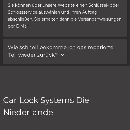
Sie können über unsere Website einen Schlüssel- oder
Schlossservice auswählen und Ihren Auftrag
abschließen. Sie erhalten dann die Versandanweisungen
per E-Mail.
Wie schnell bekomme ich das reparierte
Teil wieder zurück?
Wir reparieren defekte Teile am Tag der Ankunft und
senden sie direkt zurück. So benötigt das Päckchen nur
wenige Tage von Ihnen zu uns und von uns wieder zu
Ihnen zurück.
Car Lock Systems Die
Niederlande