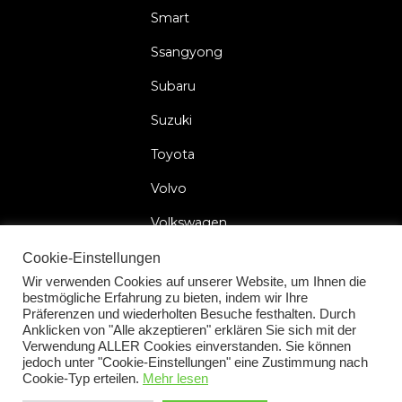
Smart
Ssangyong
Subaru
Suzuki
Toyota
Volvo
Volkswagen
Cookie-Einstellungen
Wir verwenden Cookies auf unserer Website, um Ihnen die
bestmögliche Erfahrung zu bieten, indem wir Ihre
2026 © Car Lock Systems
Präferenzen und wiederholten Besuche festhalten. Durch
Anklicken von "Alle akzeptieren" erklären Sie sich mit der
Verwendung ALLER Cookies einverstanden. Sie können
jedoch unter "Cookie-Einstellungen" eine Zustimmung nach
Cookie-Typ erteilen.
Mehr lesen
Impressum
Allgemeinen Geschäftsbedingungen