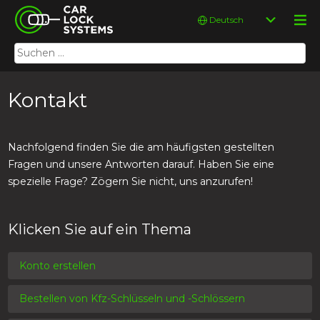
Skip
Car Lock Systems
Sprache
to
auswählen
content
Suchen
Car Lock Systems
nach:
Kontakt
Nachfolgend finden Sie die am häufigsten gestellten
Fragen und unsere Antworten darauf. Haben Sie eine
spezielle Frage? Zögern Sie nicht, uns anzurufen!
Klicken Sie auf ein Thema
Konto erstellen
Bestellen von Kfz-Schlüsseln und -Schlössern