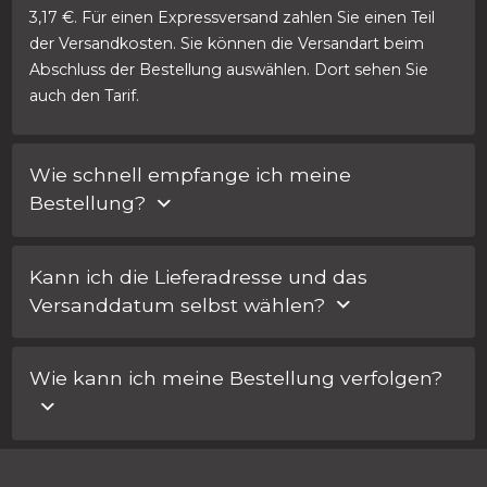
3,17 €. Für einen Expressversand zahlen Sie einen Teil
der Versandkosten. Sie können die Versandart beim
Abschluss der Bestellung auswählen. Dort sehen Sie
auch den Tarif.
Wie schnell empfange ich meine
Bestellung?
Sie können die Versandmethode wählen, wenn Sie eine
Kann ich die Lieferadresse und das
Bestellung abschließen. Bei Express-Service zahlen Sie
Versanddatum selbst wählen?
einen Teil der Versandkosten.
Ja, das ist möglich! Sonderwünsche können beim
Wie kann ich meine Bestellung verfolgen?
Abschluss Ihrer Bestellung im Feld „Anmerkungen für
Car Lock Systems“ angegeben werden.
Sie erhalten für jede Bestellung eine E-Mail mit einer