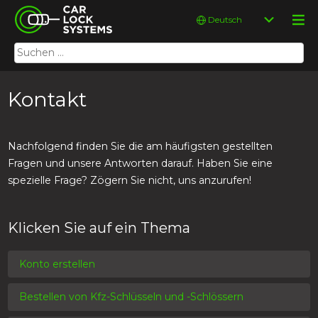
Skip
Car Lock Systems
Sprache
to
auswählen
content
Suchen
Car Lock Systems
nach:
Kontakt
Nachfolgend finden Sie die am häufigsten gestellten
Fragen und unsere Antworten darauf. Haben Sie eine
spezielle Frage? Zögern Sie nicht, uns anzurufen!
Klicken Sie auf ein Thema
Konto erstellen
Bestellen von Kfz-Schlüsseln und -Schlössern