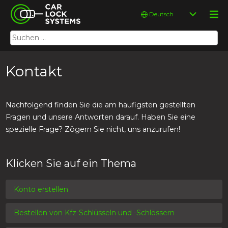
Skip
Car Lock Systems
Sprache
to
auswählen
content
Suchen
Car Lock Systems
nach:
Kontakt
Nachfolgend finden Sie die am häufigsten gestellten
Fragen und unsere Antworten darauf. Haben Sie eine
spezielle Frage? Zögern Sie nicht, uns anzurufen!
Klicken Sie auf ein Thema
Konto erstellen
Bestellen von Kfz-Schlüsseln und -Schlössern