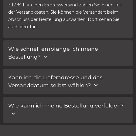
3,17 €. Für einen Expressversand zahlen Sie einen Teil
der Versandkosten. Sie können die Versandart beim
Abschluss der Bestellung auswählen. Dort sehen Sie
auch den Tarif.
Wie schnell empfange ich meine
Bestellung?
Sie können die Versandmethode wählen, wenn Sie eine
Kann ich die Lieferadresse und das
Bestellung abschließen. Bei Express-Service zahlen Sie
Versanddatum selbst wählen?
einen Teil der Versandkosten.
Ja, das ist möglich! Sonderwünsche können beim
Wie kann ich meine Bestellung verfolgen?
Abschluss Ihrer Bestellung im Feld „Anmerkungen für
Car Lock Systems“ angegeben werden.
Sie erhalten für jede Bestellung eine E-Mail mit einer