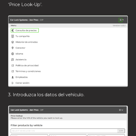
‘Price Look-Up’.
3. Introduzca los datos del vehículo.