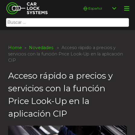
Skip
Car Lock Systems
Elegir
to
un
content
idioma
Buscar:
Car Lock Systems
Home
»
Novedades
» Acceso rápido a precios y
servicios con la función Price Look-Up en la aplicación
CIP
Acceso rápido a precios y
servicios con la función
Price Look-Up en la
aplicación CIP