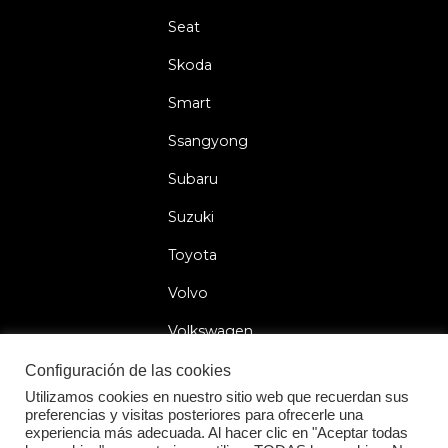
Seat
Skoda
Smart
Ssangyong
Subaru
Suzuki
Toyota
Volvo
Volkswagen
Configuración de las cookies
Utilizamos cookies en nuestro sitio web que recuerdan sus
preferencias y visitas posteriores para ofrecerle una
2026 © Car Lock Systems
experiencia más adecuada. Al hacer clic en "Aceptar todas