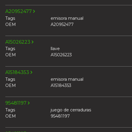
A20952477
Tags
emisora manual
OEM
A20952477
A15026223
Tags
llave
OEM
A15026223
A15184353
Tags
emisora manual
OEM
A15184353
95481197
Tags
juego de cerraduras
OEM
95481197