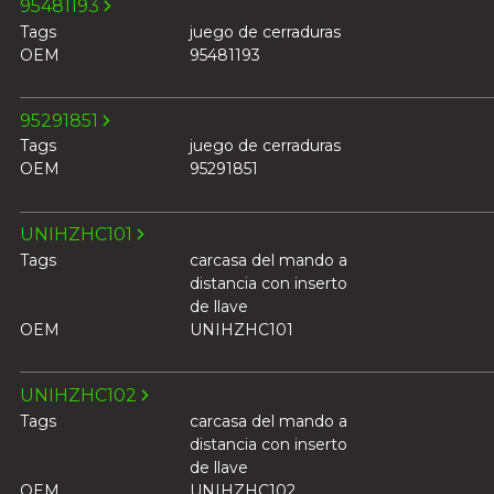
95481193
Tags
juego de cerraduras
OEM
95481193
95291851
Tags
juego de cerraduras
OEM
95291851
UNIHZHC101
Tags
carcasa del mando a
distancia con inserto
de llave
OEM
UNIHZHC101
UNIHZHC102
Tags
carcasa del mando a
distancia con inserto
de llave
OEM
UNIHZHC102