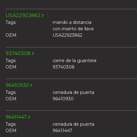
USA22923862
Tags
mando a distancia
con inserto de llave
OEM
USA22923862
93740308
Tags
cierre de la guantera
OEM
93740308
96410930
Tags
cerradura de puerta
OEM
96410930
96411447
Tags
cerradura de puerta
OEM
96411447