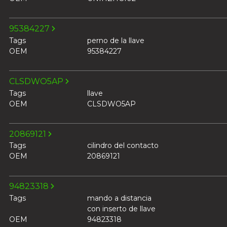
95384227
Tags
perno de la llave
OEM
95384227
CLSDWO5AP
Tags
llave
OEM
CLSDWO5AP
20869121
Tags
cilindro del contacto
OEM
20869121
94823318
Tags
mando a distancia
con inserto de llave
OEM
94823318