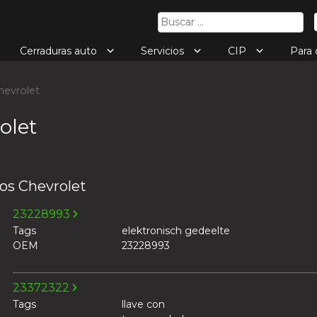
Buscar:
Cerraduras auto
Servicios
CIP
Para
evrolet
olet
os Chevrolet
23228993
Tags
elektronisch gedeelte
OEM
23228993
23372322
Tags
llave con