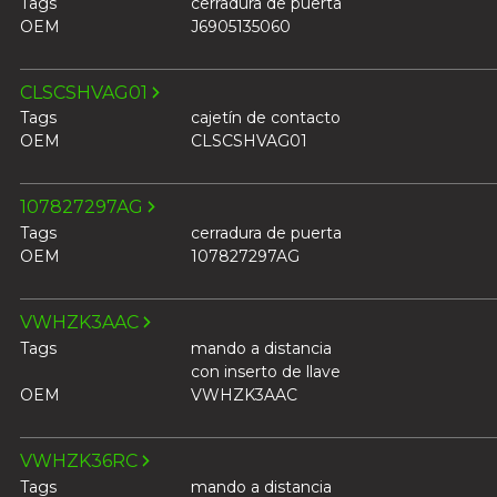
Tags
cerradura de puerta
OEM
J6905135060
CLSCSHVAG01
Tags
cajetín de contacto
OEM
CLSCSHVAG01
107827297AG
Tags
cerradura de puerta
OEM
107827297AG
VWHZK3AAC
Tags
mando a distancia
con inserto de llave
OEM
VWHZK3AAC
VWHZK36RC
Tags
mando a distancia