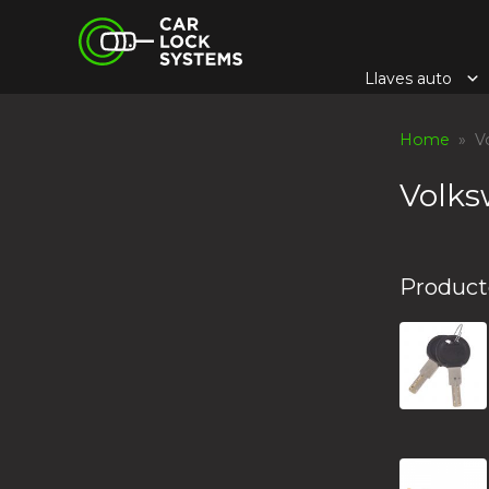
Skip
Car Lock Systems
to
content
Llaves auto
Car Lock Systems
Home
» Vo
Volk
Product