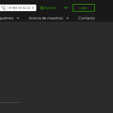
Elegir
+31 183 30 52 22
Login
un
idioma
 quiénes
Acerca de nosotros
Contacto