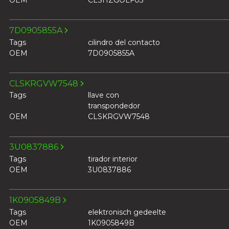
7D0905855A
Tags
cilindro del contacto
OEM
7D0905855A
CLSKRGVW7548
Tags
llave con
transpondedor
OEM
CLSKRGVW7548
3U0837886
Tags
tirador interior
OEM
3U0837886
1K0905849B
Tags
elektronisch gedeelte
OEM
1K0905849B