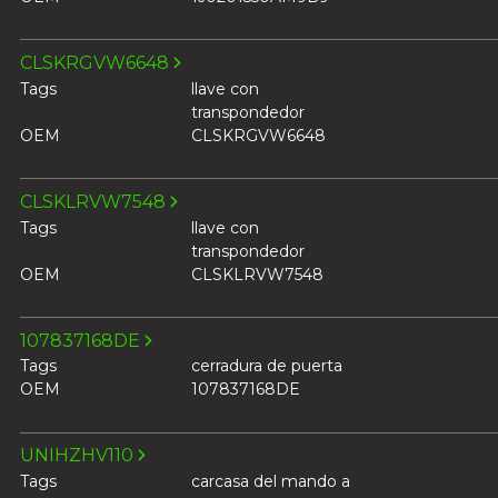
CLSKRGVW6648
Tags
llave con
transpondedor
OEM
CLSKRGVW6648
CLSKLRVW7548
Tags
llave con
transpondedor
OEM
CLSKLRVW7548
107837168DE
Tags
cerradura de puerta
OEM
107837168DE
UNIHZHV110
Tags
carcasa del mando a