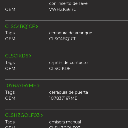
con inserto de llave
OEM
VWHZK36RC
CLSC4BQ1CF
Tags
cerradura de arranque
OEM
CLSC4BQ1CF
CLSC1KD6
Tags
cajetín de contacto
OEM
CLSC1KD6
107837167ME
Tags
cerradura de puerta
OEM
107837167ME
CLSHZGOLF03
Tags
emisora manual
OEM
CLSHZGOLF03