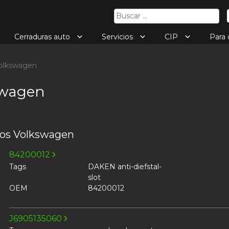
Buscar:
Cerraduras auto
Servicios
CIP
Para
lkswagen
swagen
os Volkswagen
84200012
Tags
DAKEN anti-diefstal-
slot
OEM
84200012
J6905135060