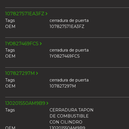
107827571EA3FZ
Tags
cerradura de puerta
OEM
107827571EA3FZ
1Y0827469FCS
Tags
cerradura de puerta
OEM
1Y0827469FCS
107827297M
Tags
cerradura de puerta
OEM
107827297M
1J0201550AM9B9
Tags
CERRADURA TAPON
DE COMBUSTIBLE
CON CILINDRO
OEM
1J0201550AM9B9