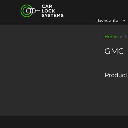
Skip
Car Lock Systems
to
content
Llaves auto
Car Lock Systems
Home
» G
GMC
Produc