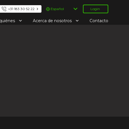
Elegir
+31 183 30 52 22
Login
un
idioma
 quiénes
Acerca de nosotros
Contacto