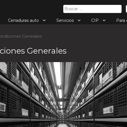
Buscar:
Cerraduras auto
Servicios
CIP
Para
ndiciones Generales
ciones Generales