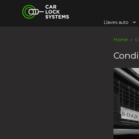
Skip
Car Lock Systems
to
content
Llaves auto
Car Lock Systems
Home
» Co
Condi