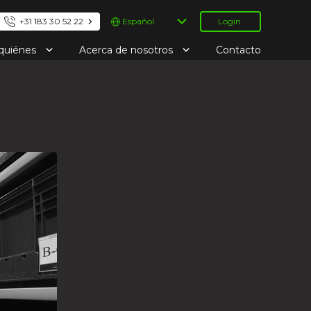
Elegir
+31 183 30 52 22
Login
un
idioma
 quiénes
Acerca de nosotros
Contacto