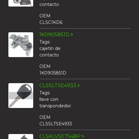
contacto
OEM
CLSC1KD6
1K0905851D
Tags
cajetín de
contacto
OEM
1K0905851D
CLSSLTSE4933
Tags
llave con
transpondedor
OEM
CLSSLTSE4933
CLSKLVSE7548P