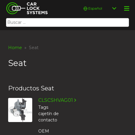
Skip
Car Lock Systems
Elegir
to
un
content
idioma
Buscar:
Car Lock Systems
Home
» Seat
Seat
Productos Seat
CLSCSHVAG01
Tags
cajetín de
contacto
OEM