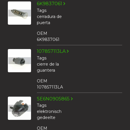
6K9837061
Tags
cerradura de
puerta
OEM
6K9837061
107857113LA
Tags
cierre de la
guantera
OEM
107857113LA
SE6N0905865
Tags
elektronisch
gedeelte
OEM