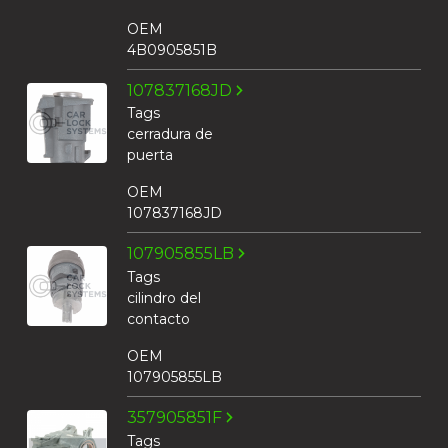
OEM
4B0905851B
107837168JD
Tags
cerradura de
puerta
OEM
107837168JD
107905855LB
Tags
cilindro del
contacto
OEM
107905855LB
357905851F
Tags