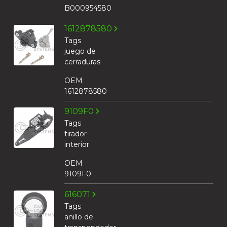
B000954580
1612878580
Tags
juego de
cerraduras
OEM
1612878580
9109F0
Tags
tirador
interior
OEM
9109F0
616071
Tags
anillo de