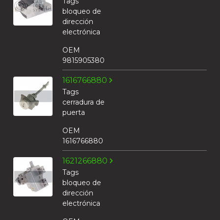
Tags
bloqueo de
dirección
electrónica
OEM
9815905380
1616766880
Tags
cerradura de
puerta
OEM
1616766880
1621266880
Tags
bloqueo de
dirección
electrónica