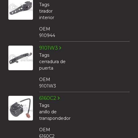
Tags
tirador
interior
OEM
910944
9101W3
Tags
cerradura de
puerta
OEM
9101W3
6160C2
Tags
anillo de
transpondedor
OEM
6160C2