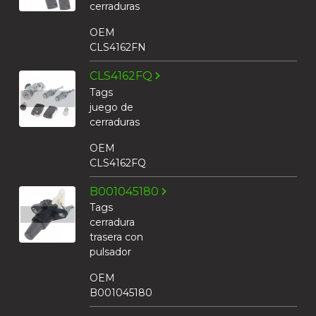
cerraduras
OEM
CLS4162FN
CLS4162FQ
Tags
juego de
cerraduras
OEM
CLS4162FQ
B001045180
Tags
cerradura
trasera con
pulsador
OEM
B001045180