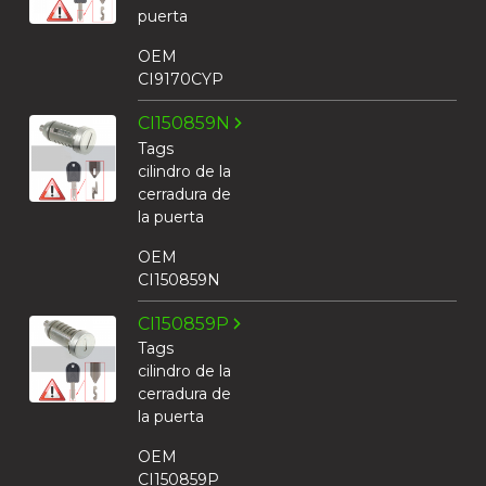
puerta
OEM
CI9170CYP
CI150859N
Tags
cilindro de la
cerradura de
la puerta
OEM
CI150859N
CI150859P
Tags
cilindro de la
cerradura de
la puerta
OEM
CI150859P