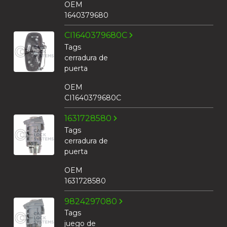
OEM
1640379680
CI1640379680C
Tags
cerradura de
puerta
OEM
CI1640379680C
1631728580
Tags
cerradura de
puerta
OEM
1631728580
9824297080
Tags
juego de