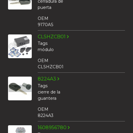
cerradura de
puerta
OEM
9170AS
CLSHZCB01
Tags
módulo
OEM
CLSHZCB01
8224A3
Tags
cierre de la
guantera
OEM
8224A3
1608956780