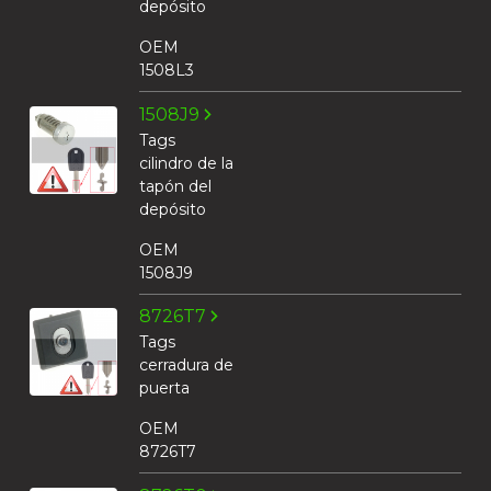
depósito
OEM
1508L3
1508J9
Tags
cilindro de la
tapón del
depósito
OEM
1508J9
8726T7
Tags
cerradura de
puerta
OEM
8726T7