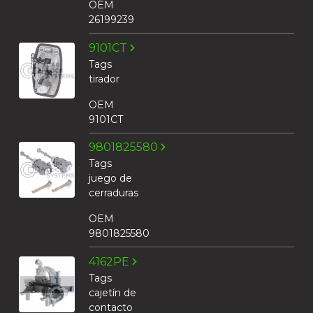
OEM
26199239
9101CT
Tags
tirador
OEM
9101CT
9801825580
Tags
juego de
cerraduras
OEM
9801825580
4162PE
Tags
cajetín de
contacto