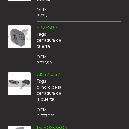
OEM
8726T1
8726S8
Tags
cerradura de
puerta
OEM
8726S8
CI5570J5
Tags
cilindro de la
cerradura de
la puerta
OEM
CI5570J5
1629065380