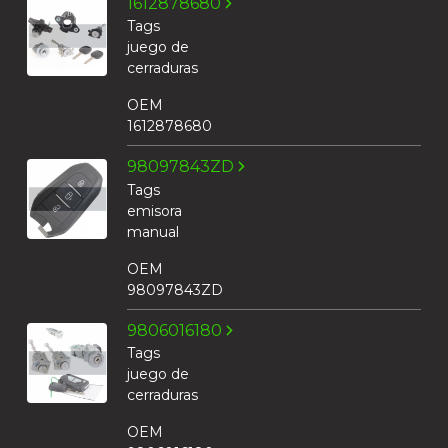
1612878680
Tags
juego de
cerraduras
OEM
1612878680
98097843ZD
Tags
emisora
manual
OEM
98097843ZD
9806016180
Tags
juego de
cerraduras
OEM