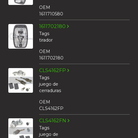
OEM
1611710580
1611702180
Tags
tirador
OEM
1611702180
CLS4162FP
Tags
juego de
cerraduras
OEM
CLS4162FP
CLS4162FN
Tags
juego de