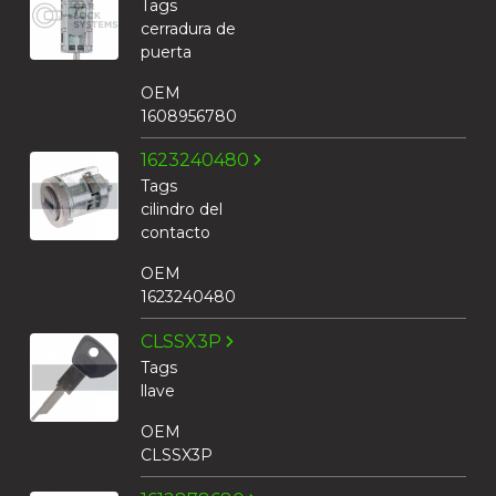
Tags
cerradura de
puerta
OEM
1608956780
1623240480
Tags
cilindro del
contacto
OEM
1623240480
CLSSX3P
Tags
llave
OEM
CLSSX3P