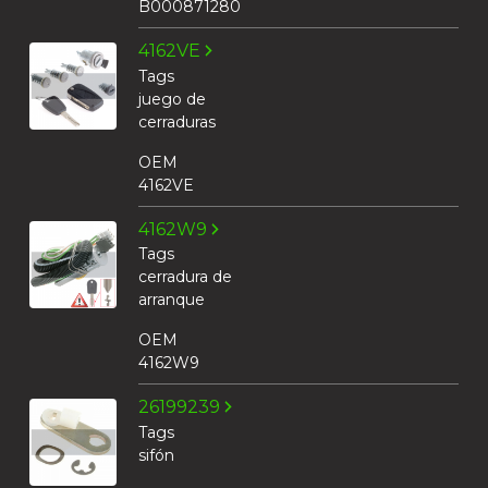
B000871280
4162VE
Tags
juego de
cerraduras
OEM
4162VE
4162W9
Tags
cerradura de
arranque
OEM
4162W9
26199239
Tags
sifón