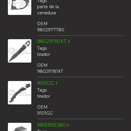
Tags
parte de la
cerradura
OEM
9802977780
98029781XT
Tags
tirador
OEM
98029781XT
9101GG
Tags
tirador
OEM
9101GG
9815905380