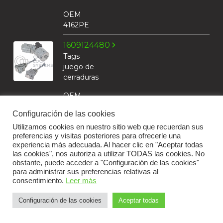
OEM
4162PE
1609124480
Tags
juego de
cerraduras
OEM
1609124480
Configuración de las cookies
1612121980
Utilizamos cookies en nuestro sitio web que recuerdan sus
preferencias y visitas posteriores para ofrecerle una
Tags
experiencia más adecuada. Al hacer clic en "Aceptar todas
cerradura de
las cookies", nos autoriza a utilizar TODAS las cookies. No
puerta
obstante, puede acceder a "Configuración de las cookies"
para administrar sus preferencias relativas al
OEM
consentimiento.
Leer más
1612121980
Configuración de las cookies
Aceptar todas
+31 183 30 52 22
1612121780
Tags