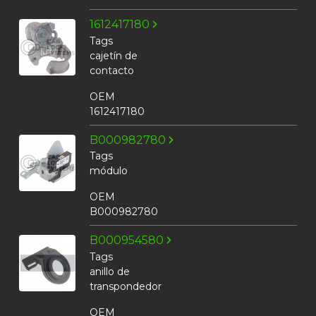
1612417180
Tags
cajetín de
contacto
OEM
1612417180
B000982780
Tags
módulo
OEM
B000982780
B000954580
Tags
anillo de
transpondedor
OEM