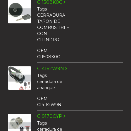
CI1508K0C
Tags
CERRADURA
TAPON DE
COMBUSTIBLE
CON
CILINDRO
OEM
CI1508K0C
CI4162W9N
Tags
cerradura de
arranque
OEM
CI4162W9N
CI9170CYP
Tags
cerradura de