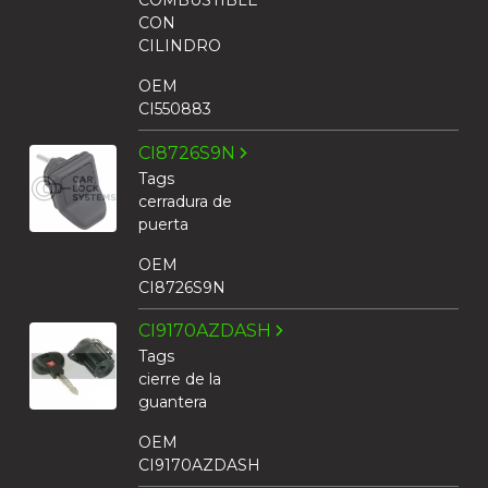
COMBUSTIBLE
CON
CILINDRO
OEM
CI550883
CI8726S9N
Tags
cerradura de
puerta
OEM
CI8726S9N
CI9170AZDASH
Tags
cierre de la
guantera
OEM
CI9170AZDASH