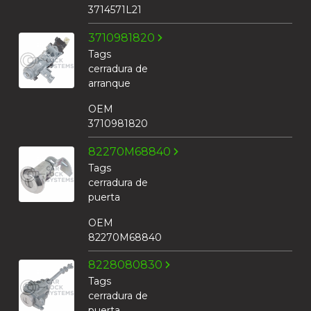
3714571L21
3710981820
Tags
cerradura de
arranque
OEM
3710981820
82270M68840
Tags
cerradura de
puerta
OEM
82270M68840
8228080830
Tags
cerradura de
puerta