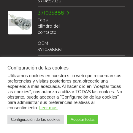
3714557J30
3710358881
Tags
cilindro del
contacto
OEM
3710358881
3710358860
Configuración de las cookies
Tags
cilindro del
Utilizamos cookies en nuestro sitio web que recuerdan sus
contacto
preferencias y visitas posteriores para ofrecerle una
experiencia más adecuada. Al hacer clic en "Aceptar todas
OEM
las cookies", nos autoriza a utilizar TODAS las cookies. No
obstante, puede acceder a "Configuración de las cookies"
3710358860
para administrar sus preferencias relativas al
consentimiento.
Leer más
8220080851
Tags
Configuración de las cookies
Aceptar todas
cerradura de
+31 183 30 52 22
puerta