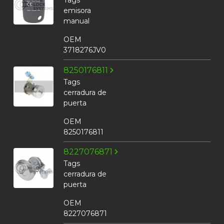
Tags
emisora
manual
OEM
3718276JV0
8250176811
Tags
cerradura de
puerta
OEM
8250176811
8227076871
Tags
cerradura de
puerta
OEM
8227076871