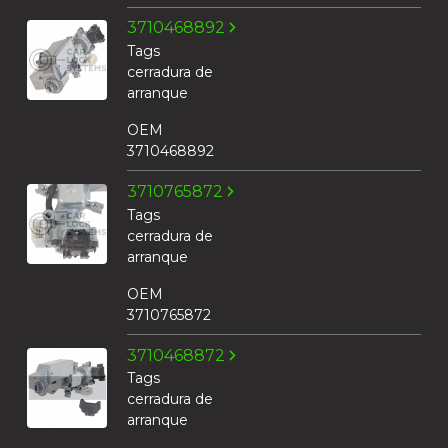
3710468892
Tags
cerradura de
arranque
OEM
3710468892
3710765872
Tags
cerradura de
arranque
OEM
3710765872
3710468872
Tags
cerradura de
arranque