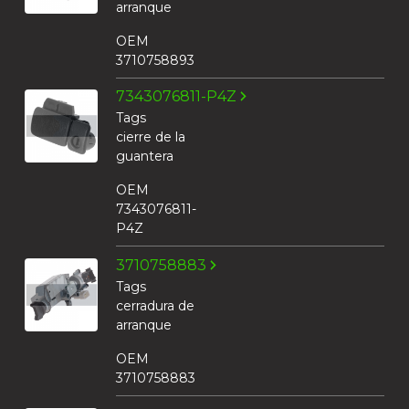
arranque
OEM
3710758893
7343076811-P4Z
Tags
cierre de la
guantera
OEM
7343076811-
P4Z
3710758883
Tags
cerradura de
arranque
OEM
3710758883