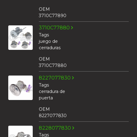
OEM
3710C77890
3710C77880
Tags
juego de
cerraduras
OEM
3710C77880
8227077830
Tags
cerradura de
puerta
OEM
8227077830
8228077830
Tags