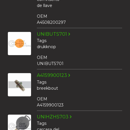
de llave
OEM
A4508200297
UNIBUTS701
Tags
drukknop
OEM
UNIBUTS701
A4159900123
Tags
breekbout
OEM
A4159900123
UNIHZHS703
Tags
carcasa del