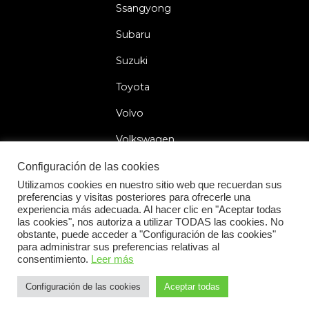
Ssangyong
Subaru
Suzuki
Toyota
Volvo
Volkswagen
Configuración de las cookies
Utilizamos cookies en nuestro sitio web que recuerdan sus
preferencias y visitas posteriores para ofrecerle una
2026 © Car Lock Systems
experiencia más adecuada. Al hacer clic en "Aceptar todas
las cookies", nos autoriza a utilizar TODAS las cookies. No
obstante, puede acceder a "Configuración de las cookies"
para administrar sus preferencias relativas al
consentimiento.
Leer más
Condiciones Generales
Declaración de Privacidad
Configuración de las cookies
Aceptar todas
+31 183 30 52 22
Declaración de Cookies