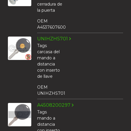
cerradura de
la puerta
OEM
A4537607600
UNIHZHS701
Tags
carcasa del
mando a
distancia
con inserto
de llave
OEM
UNIHZHS701
A4508200297
Tags
mando a
distancia
con inserto