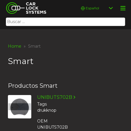
Skip
Car Lock Systems
Elegir
to
un
content
idioma
Buscar:
Car Lock Systems
Home
» Smart
Smart
Productos Smart
UNIBUTS702B
Tags
drukknop
OEM
UNIBUTS702B