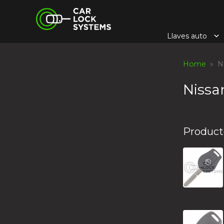
Skip
Car Lock Systems
to
content
Llaves auto
Car Lock Systems
Home
» Ni
Nissa
Product