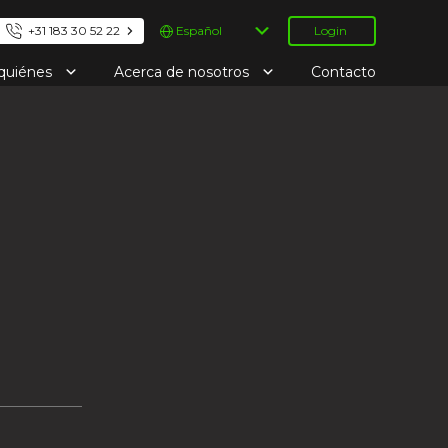
Elegir
+31 183 30 52 22
Login
un
idioma
 quiénes
Acerca de nosotros
Contacto