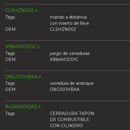
CLSHZN002
Tags
mando a distancia
con inserto de llave
OEM
CLSHZN002
K98AMJD01C
Tags
juego de cerraduras
OEM
K98AMJD01C
D8G001HBAA
Tags
cerradura de arranque
OEM
D8G001HBAA
8436000QAD
Tags
CERRADURA TAPON
DE COMBUSTIBLE
CON CILINDRO