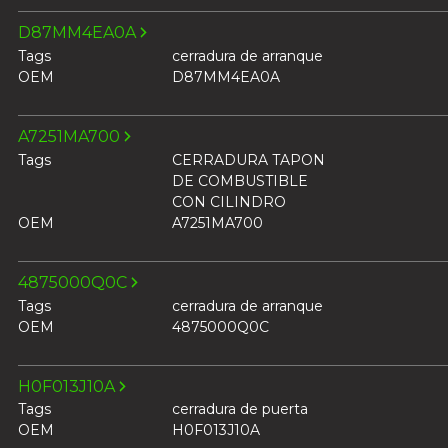
D87MM4EA0A
Tags
cerradura de arranque
OEM
D87MM4EA0A
A7251MA700
Tags
CERRADURA TAPON
DE COMBUSTIBLE
CON CILINDRO
OEM
A7251MA700
4875000Q0C
Tags
cerradura de arranque
OEM
4875000Q0C
H0F013J10A
Tags
cerradura de puerta
OEM
H0F013J10A