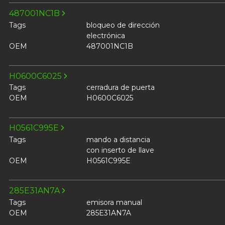
487001NC1B
Tags
bloqueo de dirección
electrónica
OEM
487001NC1B
H0600C6025
Tags
cerradura de puerta
OEM
H0600C6025
H0561C995E
Tags
mando a distancia
con inserto de llave
OEM
H0561C995E
285E31AN7A
Tags
emisora manual
OEM
285E31AN7A