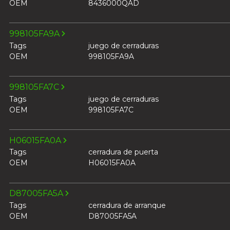
OEM
8436000QAD
998105FA9A
Tags
juego de cerraduras
OEM
998105FA9A
998105FA7C
Tags
juego de cerraduras
OEM
998105FA7C
H06015FA0A
Tags
cerradura de puerta
OEM
H06015FA0A
D87005FA5A
Tags
cerradura de arranque
OEM
D87005FA5A