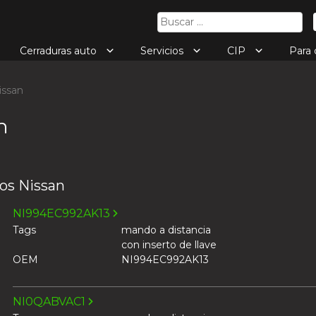
Buscar:
Cerraduras auto
Servicios
CIP
Para
ssan
n
os Nissan
NI994EC992AK13
Tags
mando a distancia
con inserto de llave
OEM
NI994EC992AK13
NI0QABVAC1