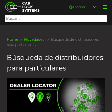
Skip
Car Lock Systems
Elegir
to
un
content
idioma
Buscar:
Car Lock Systems
Home
»
Novedades
» Búsqueda de distribuidores
para particulares
Búsqueda de distribuidores
para particulares