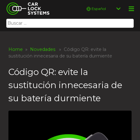
Skip
Car Lock Systems
Elegir
to
un
content
idioma
Buscar:
Car Lock Systems
Home
»
Novedades
» Código QR: evite la
sustitución innecesaria de su batería durmiente
Código QR: evite la
sustitución innecesaria de
su batería durmiente