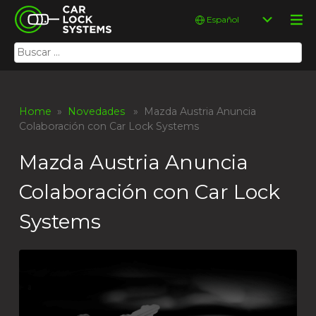
Skip
Car Lock Systems
Elegir
to
un
content
idioma
Buscar:
Car Lock Systems
Home
»
Novedades
» Mazda Austria Anuncia
Colaboración con Car Lock Systems
Mazda Austria Anuncia
Colaboración con Car Lock
Systems