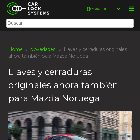
Skip
Car Lock Systems
Elegir
to
un
content
idioma
Buscar:
Car Lock Systems
Home
»
Novedades
» Llaves y cerraduras originales
ahora también para Mazda Noruega
Llaves y cerraduras
originales ahora también
para Mazda Noruega