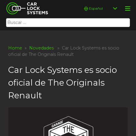
Skip
Car Lock Systems
Elegir
to
un
content
idioma
Buscar:
Car Lock Systems
Home
»
Novedades
» Car Lock Systems es socio
oficial de The Originals Renault
Car Lock Systems es socio
oficial de The Originals
Renault