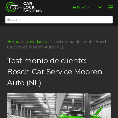
Skip
Car Lock Systems
Elegir
to
un
content
idioma
Buscar:
Car Lock Systems
Home
»
Novedades
» Testimonio de cliente: Bosch
Car Service Mooren Auto (NL)
Testimonio de cliente:
Bosch Car Service Mooren
Auto (NL)