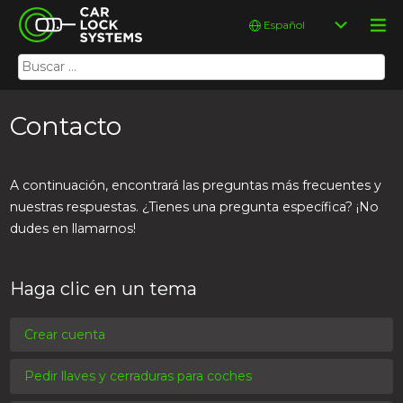
Skip
Car Lock Systems
Elegir
to
un
content
idioma
Buscar:
Car Lock Systems
Contacto
A continuación, encontrará las preguntas más frecuentes y
nuestras respuestas. ¿Tienes una pregunta específica? ¡No
dudes en llamarnos!
Haga clic en un tema
Crear cuenta
Pedir llaves y cerraduras para coches