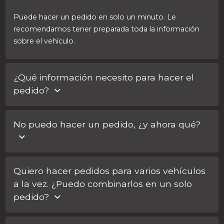
Puede hacer un pedido en solo un minuto. Le
recomendamos tener preparada toda la información
sobre el vehículo.
¿Qué información necesito para hacer el
pedido?
Se necesita el número de chasis del coche en todos los
No puedo hacer un pedido, ¿y ahora qué?
pedidos. Además, le pediremos el código de la llave.
¿No tiene el código de la llave? En tal caso, solo tiene
que enviarnos una foto de la parte metálica de la llave,
Si el producto que ha elegido no está disponible en
y nosotros determinaremos el código correcto a partir
Quiero hacer pedidos para varios vehículos
nuestro sitio web, puede solicitar un presupuesto en
de ahí.
a la vez. ¿Puedo combinarlos en un solo
línea o ponerse en contacto con nosotros a través del
pedido?
chat. Le ayudaremos a encontrar el producto
adecuado.