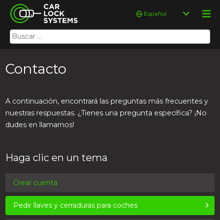
Skip
Car Lock Systems
Elegir
to
un
content
idioma
Buscar:
Car Lock Systems
Contacto
A continuación, encontrará las preguntas más frecuentes y
nuestras respuestas. ¿Tienes una pregunta específica? ¡No
dudes en llamarnos!
Haga clic en un tema
Crear cuenta
Pedir llaves y cerraduras para coches