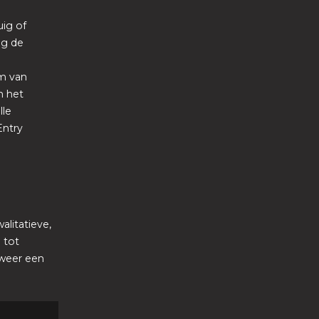
uig of
ng de
m van
n het
lle
Entry
alitatieve,
 tot
 weer een