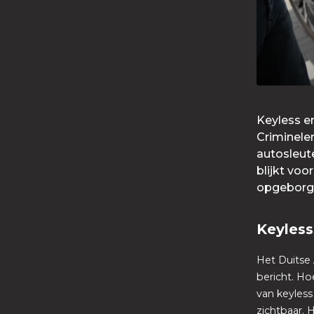
Keyless en
Criminelen
autosleute
blijkt voo
opgeborgen
Keyless
Het Duitse
bericht. Ho
van keyless
zichtbaar.