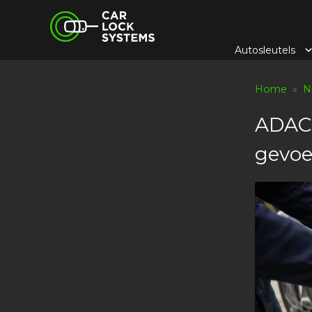
Skip
Car Lock Systems
to
content
Autosleutels
Car Lock Systems
Home
»
N
ADAC:
gevoel