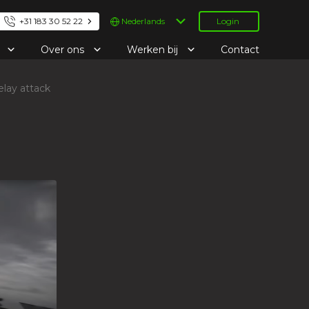
Kies
+31 183 30 52 22
Login
een
taal
e
Over ons
Werken bij
Contact
lay attack