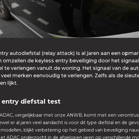
try autodiefstal (relay attack) is al jaren aan een opmar
 omzeilen de keyless entry beveiliging door het signaa
l te verlengen vanuit de woning. Het signaal van de aut
r veel merken eenvoudig te verlengen. Zelfs als de sleutel
 lijkt.
 entry diefstal test
 ADAC, vergelijkbaar met onze ANWB, komt met een verontru
ewel er al jaren veel aandacht is voor dit type diefstal en de gev
 modellen, blijkt verbetering op het gebied van beveiliging nauw
 Het ADAC onderzocht in de afgelopen jaren op verschillende 