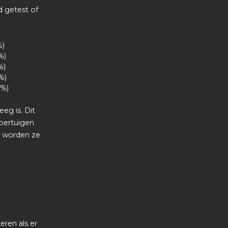
d getest of
%)
%)
%)
%)
1%)
eeg is. Dit
voertuigen
r worden ze
eren als er