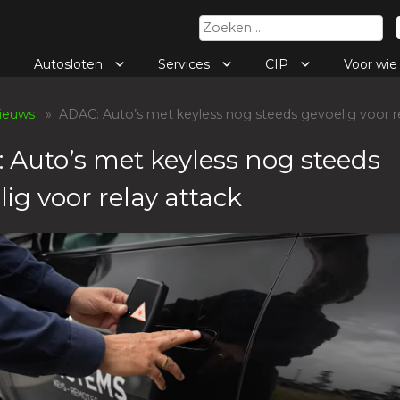
Zoeken
naar:
Autosloten
Services
CIP
Voor wi
ieuws
» ADAC: Auto’s met keyless nog steeds gevoelig voor re
 Auto’s met keyless nog steeds
ig voor relay attack