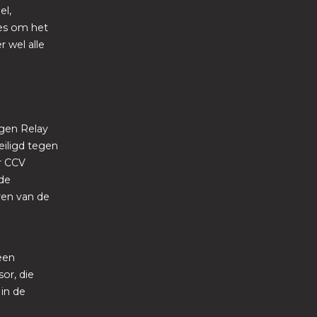
el,
ies om het
r wel alle
egen Relay
eiligd tegen
r CCV
nde
ren van de
een
or, die
 in de