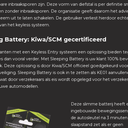
re inbraaksporen zijn. Deze vorm van diefstal is per definitie sn
en zonder inbraaksporen. De organisatie geeft daarom het adv
teem uit te laten schakelen. De gebruiker verliest hierdoor echte
an het keyless systeem.
g Battery: Kiwa/SCM gecertificeerd
klanten met een Keyless Entry systeem een oplossing bieden t
s dan vooral verder. Met Sleeping Battery is uw klant 100% bev
k. Deze oplossing is door Kiwa/SCM officieel goedgekeurd voo
eiliging. Sleeping Battery is ook in te zetten als KE01 aanvulle
wat door verzekeraars als eis wordt opgelegd voor het verzeke
uwe automodellen.
Deze slimme batterij heeft 
ingebouwde bewegingssens
de autosleutel na 3 minuten
slaapstand zet als er geen