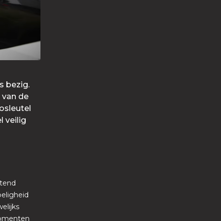
s bezig.
l van de
osleutel
 veilig
stend
oeligheid
elijks
momenten