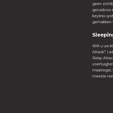
geen zichtba
geruisloos 
keyless sys
gemakken v
Sleepin
Wilt u uw 
Attack? Lee
Relay Attac
voertuigbev
maatregel, 
meeste nie