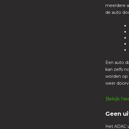
meerdere au
de auto doo
Een auto di
kan zelfs n
worden op 
weer doorve
Bekijk hi
Geen ui
Het ADAC wi