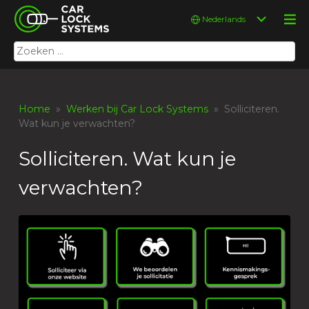
Skip
Car Lock Systems
Kies
to
een
content
taal
Zoeken
Car Lock Systems
naar:
Home
»
Werken bij Car Lock Systems
» Solliciteren.
Wat kun je verwachten?
Solliciteren. Wat kun je
verwachten?