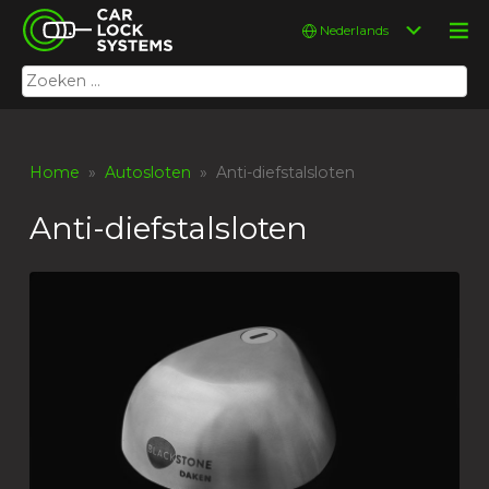
Skip
Car Lock Systems
Kies
to
een
content
taal
Zoeken
Car Lock Systems
naar:
Home
»
Autosloten
» Anti-diefstalsloten
Anti-diefstalsloten