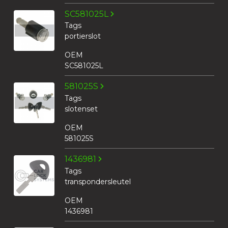
SC581025L
Tags
portierslot
OEM
SC581025L
581025S
Tags
slotenset
OEM
581025S
1436981
Tags
transpondersleutel
OEM
1436981