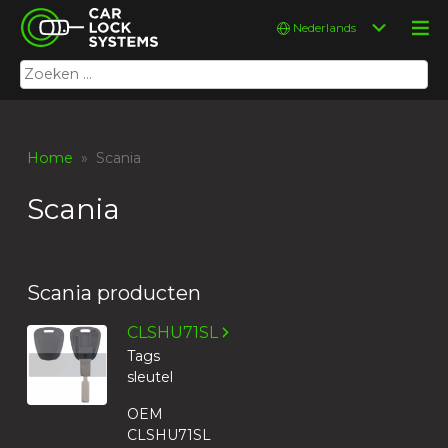
Skip
Car Lock Systems
Kies
to
een
content
taal
Zoeken
Car Lock Systems
naar:
Home
» Scania
Scania
Scania producten
CLSHU71SL
Tags
sleutel
OEM
CLSHU71SL