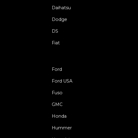
Daihatsu
Dodge
DS
Fiat
Ford
Ford USA
Fuso
GMC
Honda
Hummer