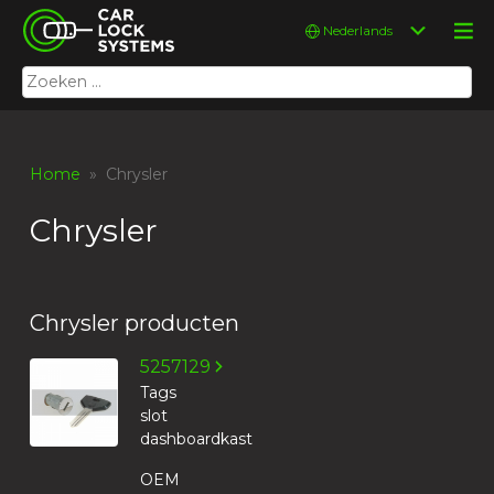
Skip
Car Lock Systems
Kies
to
een
content
taal
Zoeken
Car Lock Systems
naar:
Home
» Chrysler
Chrysler
Chrysler producten
5257129
Tags
slot
dashboardkast
OEM