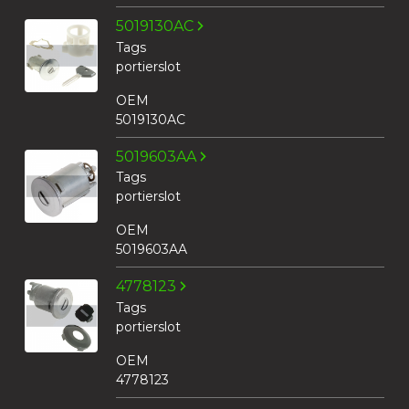
5019130AC
Tags
portierslot
OEM
5019130AC
5019603AA
Tags
portierslot
OEM
5019603AA
4778123
Tags
portierslot
OEM
4778123