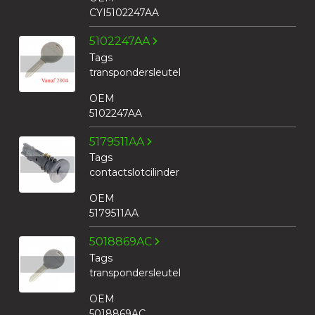
CYI5102247AA
5102247AA
Tags
transpondersleutel
OEM
5102247AA
5179511AA
Tags
contactslotcilinder
OEM
5179511AA
5018869AC
Tags
transpondersleutel
OEM
5018869AC