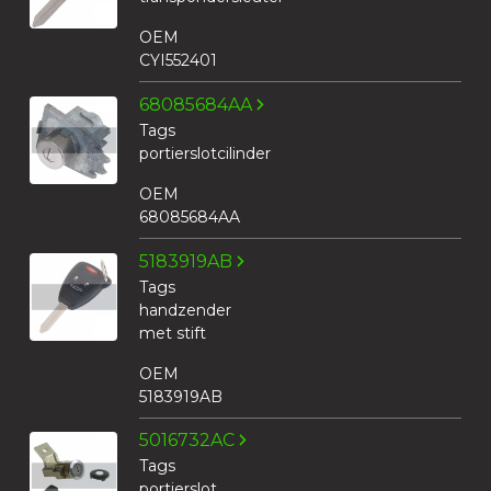
OEM
CYI552401
68085684AA
Tags
portierslotcilinder
OEM
68085684AA
5183919AB
Tags
handzender
met stift
OEM
5183919AB
5016732AC
Tags
portierslot