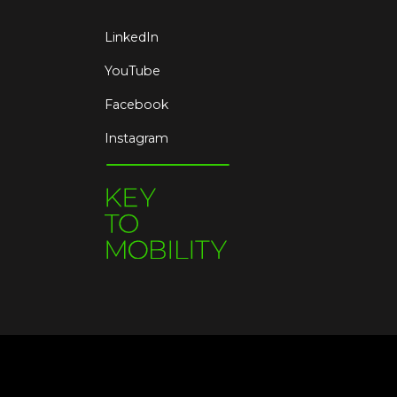
LinkedIn
YouTube
Facebook
Instagram