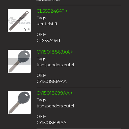
CLS552464T
Tags
sleutelstift
OEM
CLS552464T
CYI5018869AA
Tags
transpondersleutel
OEM
CYI5018869AA
CYI5018699AA
Tags
transpondersleutel
OEM
CYI5018699AA