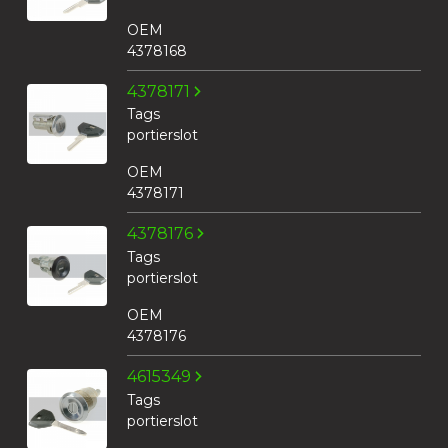
OEM
4378168
4378171
Tags
portierslot
OEM
4378171
4378176
Tags
portierslot
OEM
4378176
4615349
Tags
portierslot