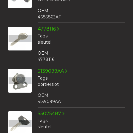
OEM
4685863AF
4778116
Tags
sleutel
OEM
4778116
5139099AA
Tags
portierslot
OEM
5139099AA
55075487
Tags
sleutel