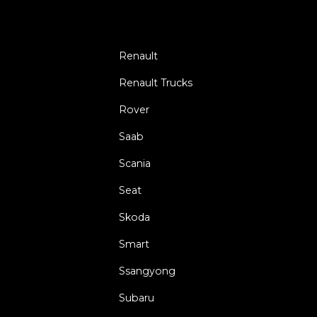
Renault
Renault Trucks
Rover
Saab
Scania
Seat
Skoda
Smart
Ssangyong
Subaru