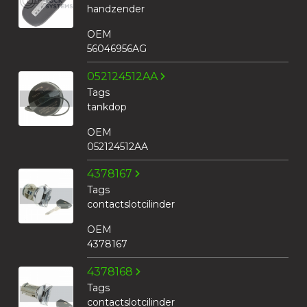
handzender
OEM
56046956AG
052124512AA
Tags
tankdop
OEM
052124512AA
4378167
Tags
contactslotcilinder
OEM
4378167
4378168
Tags
contactslotcilinder