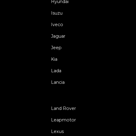
Hyundai
Isuzu
Iveco
Jaguar
Jeep
Kia
Lada
Lancia
Land Rover
Leapmotor
Lexus