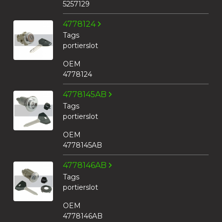
5257129
4778124
Tags
portierslot
OEM
4778124
4778145AB
Tags
portierslot
OEM
4778145AB
4778146AB
Tags
portierslot
OEM
4778146AB