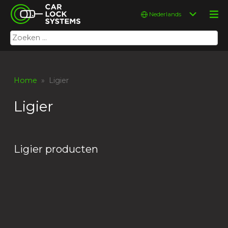
Skip
Car Lock Systems
Kies
to
een
content
taal
Zoeken
Car Lock Systems
naar:
Home
» Ligier
Ligier
Ligier producten