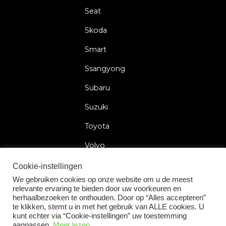
Seat
Skoda
Smart
Ssangyong
Subaru
Suzuki
Toyota
Volvo
Volkswagen
Cookie-instellingen
We gebruiken cookies op onze website om u de meest
relevante ervaring te bieden door uw voorkeuren en
herhaalbezoeken te onthouden. Door op “Alles accepteren”
te klikken, stemt u in met het gebruik van ALLE cookies. U
2026 © Car Lock Systems
kunt echter via “Cookie-instellingen” uw toestemming
aanpassen.
Meer lezen