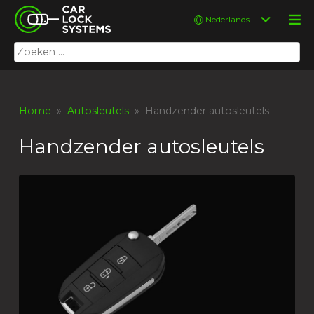
Skip
Car Lock Systems
Kies
to
een
content
taal
Zoeken
Car Lock Systems
naar:
Home
»
Autosleutels
» Handzender autosleutels
Handzender autosleutels