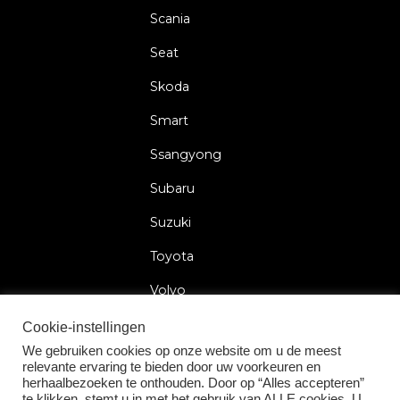
Scania
Seat
Skoda
Smart
Ssangyong
Subaru
Suzuki
Toyota
Volvo
Volkswagen
Cookie-instellingen
We gebruiken cookies op onze website om u de meest
relevante ervaring te bieden door uw voorkeuren en
herhaalbezoeken te onthouden. Door op “Alles accepteren”
te klikken, stemt u in met het gebruik van ALLE cookies. U
2026 © Car Lock Systems