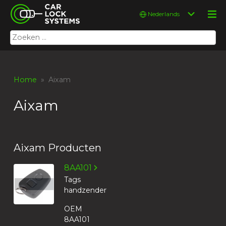
Skip
Car Lock Systems
Kies
to
een
content
taal
Zoeken
Car Lock Systems
naar:
Home
» Aixam
Aixam
Aixam Producten
8AA101
Tags
handzender
OEM
8AA101