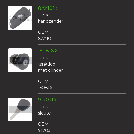
8AY101
Tags
handzender
OEM
8AY101
150816
Tags
tankdop
met cilinder
OEM
150816
9170J1
Tags
sleutel
OEM
9170J1