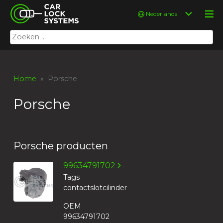
Skip
Car Lock Systems
Kies
to
een
content
taal
Zoeken
Car Lock Systems
naar:
Home
» Porsche
Porsche
Porsche producten
99634791702
Tags
contactslotcilinder
OEM
99634791702