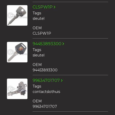
CLSPW1P
Tags
sleutel
OEM
CLSPW1P
94453893300
Tags
sleutel
OEM
94453893300
99634701707
Tags
contactslothuis
OEM
99634701707