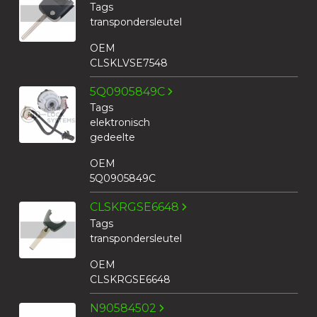
Tags
transpondersleutel
OEM
CLSKLVSE7548
5Q0905849C
Tags
elektronisch
gedeelte
OEM
5Q0905849C
CLSKRGSE6648
Tags
transpondersleutel
OEM
CLSKRGSE6648
N90584502