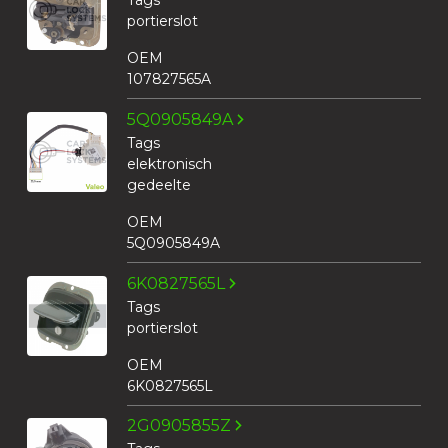
Tags
portierslot
OEM
107827565A
5Q0905849A
Tags
elektronisch
gedeelte
OEM
5Q0905849A
6K0827565L
Tags
portierslot
OEM
6K0827565L
2G0905855Z