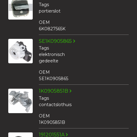
Tags
portierslot
OEM
6K0827565K
SE1K0905865
Tags
elektronisch
gedeelte
OEM
SE1K0905865
1K0905851B
Tags
contactslothuis
OEM
1K0905851B
191201551A