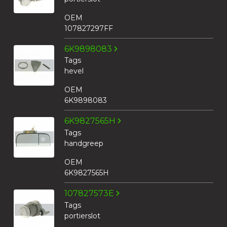
OEM
107827297FF
6K9898083
Tags
hevel
OEM
6K9898083
6K9827565H
Tags
handgreep
OEM
6K9827565H
107827573E
Tags
portierslot