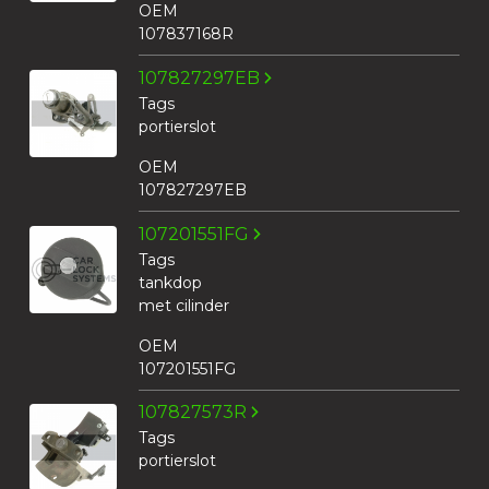
OEM
107837168R
107827297EB
Tags
portierslot
OEM
107827297EB
107201551FG
Tags
tankdop
met cilinder
OEM
107201551FG
107827573R
Tags
portierslot