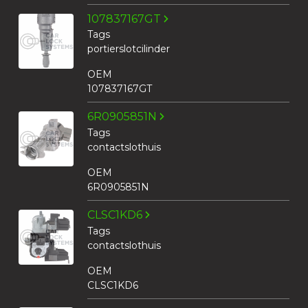
107837167GT
Tags
portierslotcilinder
OEM
107837167GT
6R0905851N
Tags
contactslothuis
OEM
6R0905851N
CLSC1KD6
Tags
contactslothuis
OEM
CLSC1KD6