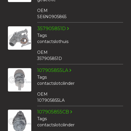
OEM
SE6N0905865
357905851D
Tags
contactslothuis
OEM
357905851D
107905855LA
Tags
contactslotcilinder
OEM
107905855LA
107905855CB
Tags
contactslotcilinder