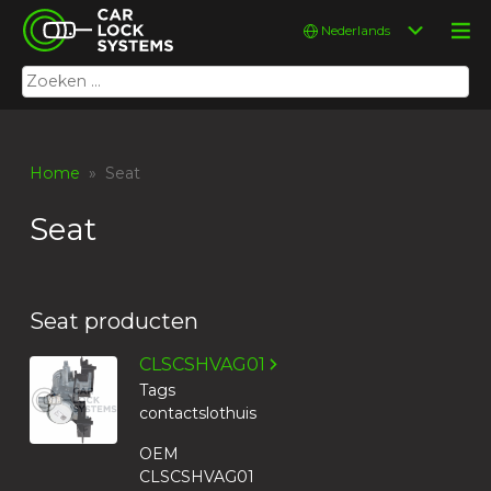
Skip
Car Lock Systems
Kies
to
een
content
taal
Zoeken
Car Lock Systems
naar:
Home
» Seat
Seat
Seat producten
CLSCSHVAG01
Tags
contactslothuis
OEM
CLSCSHVAG01