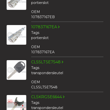
portierslot
OEM
107837167EB
107837167EA
Tags
portierslot
OEM
107837167EA
CLSSLTSE7548
Tags
transpondersleutel
OEM
CLSSLTSE7548
CLSKRGSE6644
Tags
transpondersleutel