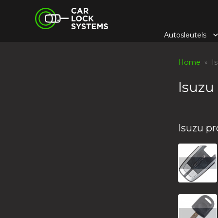
Skip
Car Lock Systems
to
content
Autosleutels
Car Lock Systems
Home
» Is
Isuzu
Isuzu p