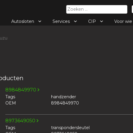
Zoeken
naar:
Autosloten
Services
CIP
Voor wi
uzu
roducten
8984849970
Tags
handzender
OEM
8984849970
8973649050
Tags
transpondersleutel