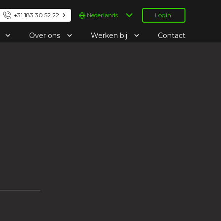
Kies
+31 183 30 52 22
Login
een
taal
e
Over ons
Werken bij
Contact