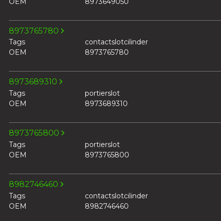
OEM
8973649050
8973765780
Tags
contactslotcilinder
OEM
8973765780
8973689310
Tags
portierslot
OEM
8973689310
8973765800
Tags
portierslot
OEM
8973765800
8982746460
Tags
contactslotcilinder
OEM
8982746460