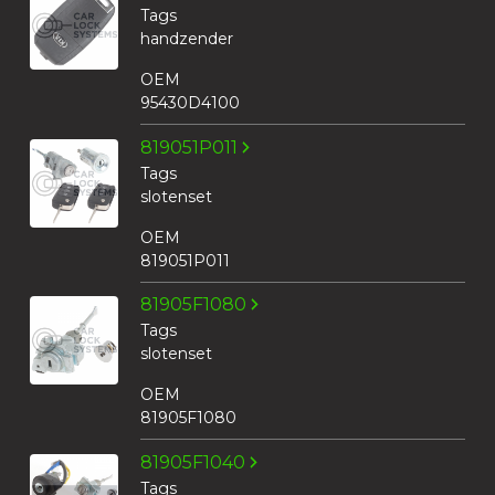
Tags
handzender
OEM
95430D4100
819051P011
Tags
slotenset
OEM
819051P011
81905F1080
Tags
slotenset
OEM
81905F1080
81905F1040
Tags