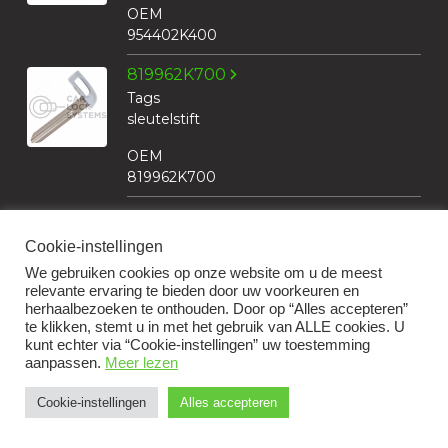
OEM
954402K400
819962K700
Tags
sleutelstift
OEM
819962K700
819051Y090
Tags
Cookie-instellingen
slotenset
We gebruiken cookies op onze website om u de meest
relevante ervaring te bieden door uw voorkeuren en
OEM
herhaalbezoeken te onthouden. Door op “Alles accepteren”
819051Y090
te klikken, stemt u in met het gebruik van ALLE cookies. U
kunt echter via “Cookie-instellingen” uw toestemming
819102E000
aanpassen.
Meer lezen
Tags
Cookie-instellingen
Alles accepteren
contactslothuis
+31 183 30 52 22
OEM