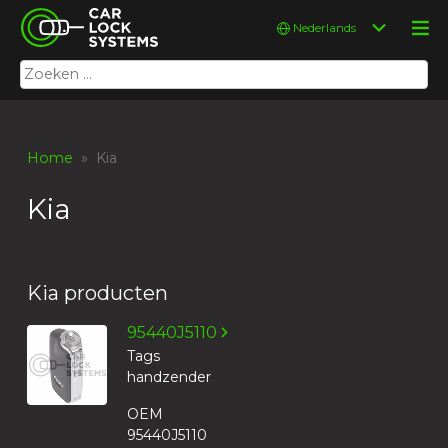
Skip
Car Lock Systems
Kies
to
een
content
taal
Zoeken
Car Lock Systems
naar:
Home
» Kia
Kia
Kia producten
95440J5110
Tags
handzender
OEM
95440J5110