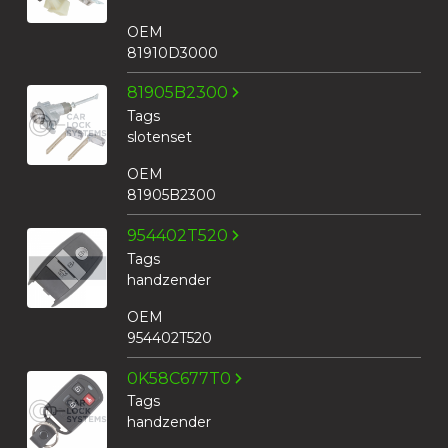
OEM
81910D3000
81905B2300
Tags
slotenset
OEM
81905B2300
954402T520
Tags
handzender
OEM
954402T520
0K58C677T0
Tags
handzender