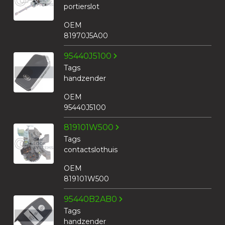
portierslot
OEM
81970J5A00
95440J5100
Tags
handzender
OEM
95440J5100
819101W500
Tags
contactslothuis
OEM
819101W500
95440B2AB0
Tags
handzender