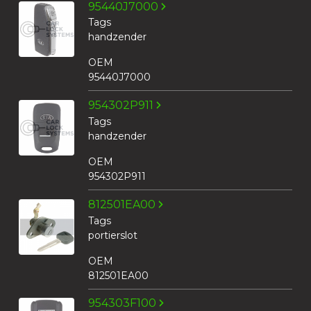
95440J7000
Tags
handzender
OEM
95440J7000
954302P911
Tags
handzender
OEM
954302P911
812501EA00
Tags
portierslot
OEM
812501EA00
954303F100