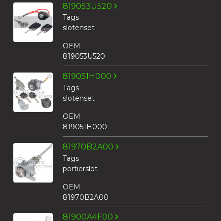
819053U520
Tags
slotenset
OEM
819053U520
819051H000
Tags
slotenset
OEM
819051H000
81970B2A00
Tags
portierslot
OEM
81970B2A00
81900A4F00