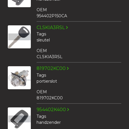
OEM
954402P150CA
CLSKIA3RSL
Tags
sleutel
OEM
CLSKIA3RSL
819702KC00
Tags
portierslot
OEM
819702KC00
954402K400
Tags
handzender