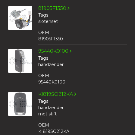
81905F1350
Tags
slotenset
OEM
81905F1350
95440K0100
Tags
handzender
OEM
95440K0100
KI819SO212KA
Tags
handzender
met stift
OEM
KI819SO212KA