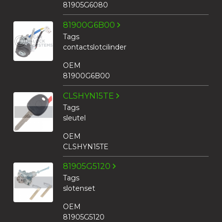
81905G6080
81900G6B00
Tags
contactslotcilinder
OEM
81900G6B00
CLSHYN15TE
Tags
sleutel
OEM
CLSHYN15TE
81905G5120
Tags
slotenset
OEM
81905G5120