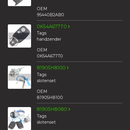
OEM
95440B2AB0
0K54A677T0
Tags
handzender
OEM
0K54A677T0
81905H8100
Tags
slotenset
OEM
81905H8100
81905H8080
Tags
slotenset