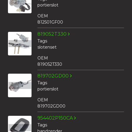
portierslot
OEM
812501GF00
819052T330
Tags
slotenset
OEM
819052T330
819702GD00
Tags
portierslot
OEM
819702GD00
954402P150CA
Tags
handzender