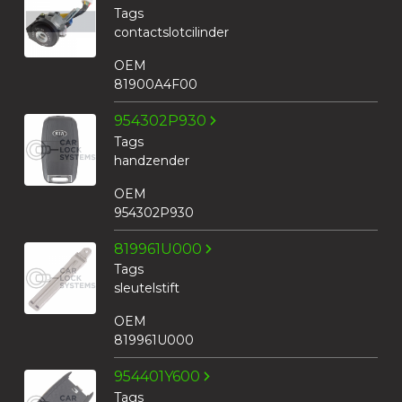
Tags
contactslotcilinder
OEM
81900A4F00
954302P930
Tags
handzender
OEM
954302P930
819961U000
Tags
sleutelstift
OEM
819961U000
954401Y600
Tags