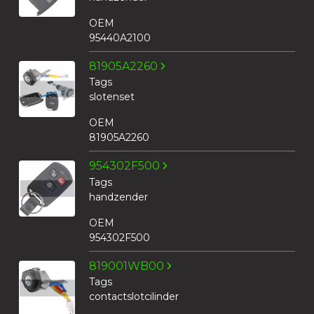
OEM
95440A2100
81905A2260
Tags
slotenset
OEM
81905A2260
954302F500
Tags
handzender
OEM
954302F500
819001WB00
Tags
contactslotcilinder