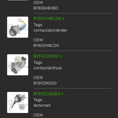
OEM
81905H8080
81900H8C00
Tags
contactslotcilinder
OEM
81900H8C00
819103X000
Tags
contactslothuis
OEM
819103X000
81905G6080
Tags
slotenset
OEM