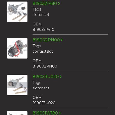
819052P610
Tags
slotenset
OEM
819052P610
819002PN00
Tags
contactslot
OEM
819002PN00
819053U020
Tags
slotenset
OEM
819053U020
819051W180