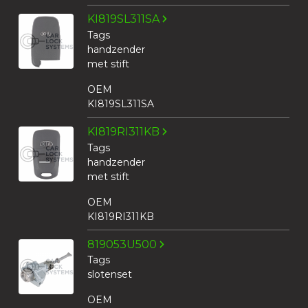
KI819SL311SA
Tags
handzender
met stift
OEM
KI819SL311SA
KI819RI311KB
Tags
handzender
met stift
OEM
KI819RI311KB
819053U500
Tags
slotenset
OEM