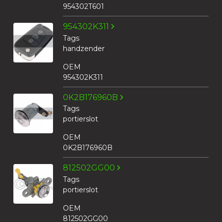
954302T601
954302K311
Tags
handzender
OEM
954302K311
0K2B176960B
Tags
portierslot
OEM
0K2B176960B
812502GG00
Tags
portierslot
OEM
812502GG00