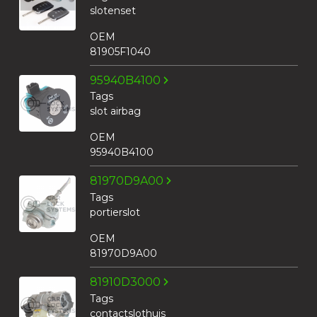
slotenset
OEM
81905F1040
95940B4100
Tags
slot airbag
OEM
95940B4100
81970D9A00
Tags
portierslot
OEM
81970D9A00
81910D3000
Tags
contactslothuis