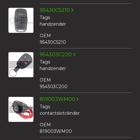
95430C5210
Tags
handzender
OEM
95430C5210
954303C200
Tags
handzender
OEM
954303C200
819003WM00
Tags
contactslotcilinder
OEM
819003WM00