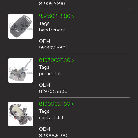
819051Y690
954302T580
Tags
handzender
OEM
954302T580
81970C5B00
Tags
portierslot
OEM
81970C5B00
81900C5F00
Tags
contactslot
OEM
81900C5F00