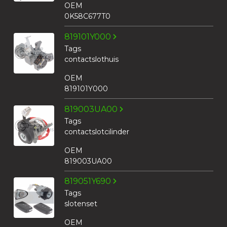
OEM
0K58C677T0
819101Y000
Tags
contactslothuis
OEM
819101Y000
819003UA00
Tags
contactslotcilinder
OEM
819003UA00
819051Y690
Tags
slotenset
OEM