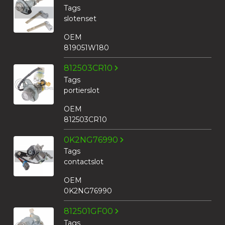
Tags
slotenset
OEM
819051W180
812503CR10
Tags
portierslot
OEM
812503CR10
0K2NG76990
Tags
contactslot
OEM
0K2NG76990
812501GF00
Tags