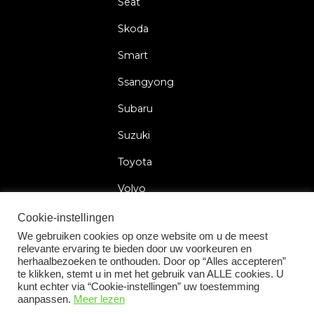
Seat
Skoda
Smart
Ssangyong
Subaru
Suzuki
Toyota
Volvo
Volkswagen
Cookie-instellingen
We gebruiken cookies op onze website om u de meest
relevante ervaring te bieden door uw voorkeuren en
herhaalbezoeken te onthouden. Door op “Alles accepteren”
te klikken, stemt u in met het gebruik van ALLE cookies. U
2026 © Car Lock Systems
kunt echter via “Cookie-instellingen” uw toestemming
aanpassen.
Meer lezen