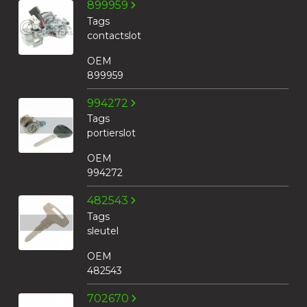
899959
Tags
contactslot
OEM
899959
994272
Tags
portierslot
OEM
994272
482543
Tags
sleutel
OEM
482543
702670