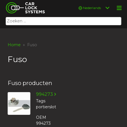
Skip
Car Lock Systems
Kies
to
een
content
taal
Zoeken
Car Lock Systems
naar:
Home
» Fuso
Fuso
Fuso producten
994273
Tags
portierslot
OEM
994273