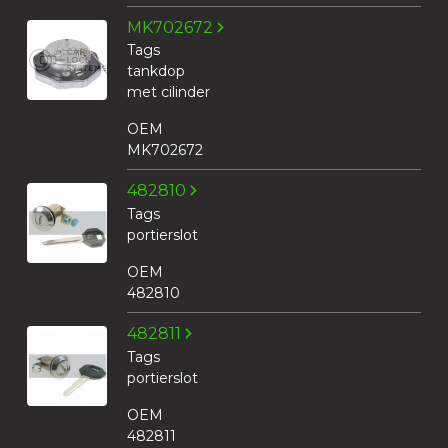
MK702672
Tags
tankdop
met cilinder
OEM
MK702672
482810
Tags
portierslot
OEM
482810
482811
Tags
portierslot
OEM
482811