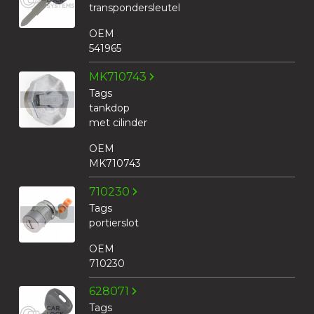
transpondersleutel
OEM
541965
MK710743
Tags
tankdop
met cilinder
OEM
MK710743
710230
Tags
portierslot
OEM
710230
628071
Tags