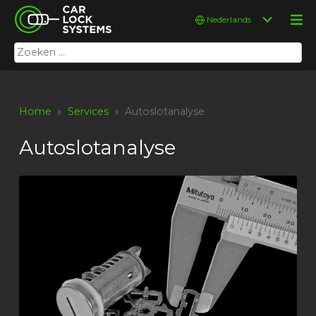
Skip
Car Lock Systems
Kies
to
een
content
taal
Zoeken
Car Lock Systems
naar:
Home
»
Services
» Autoslotanalyse
Autoslotanalyse