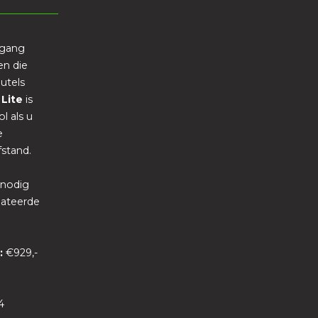
egang
en die
utels
 Lite
is
l als u
e
stand.
 nodig
lateerde
g:
€929,-
4