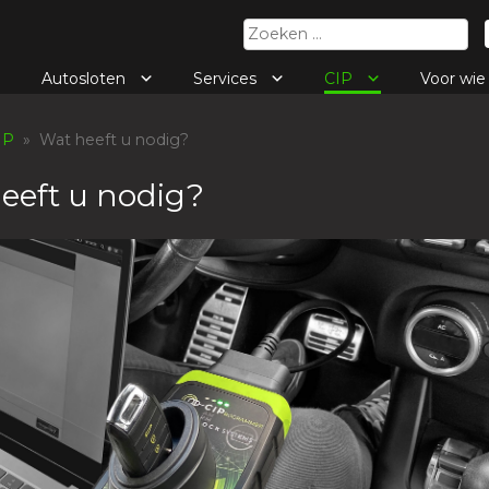
Zoeken
naar:
Autosloten
Services
CIP
Voor wi
IP
» Wat heeft u nodig?
eeft u nodig?