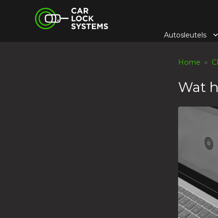
Skip
Car Lock Systems
to
content
Autosleutels
Car Lock Systems
Home
»
C
Wat h