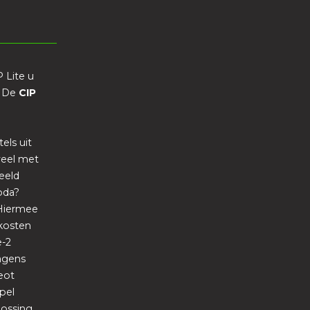
P Lite u
. De
CIP
els uit
veel met
eeld
oda?
 Hiermee
kosten
e-2
wagens
eot
pel
lossing