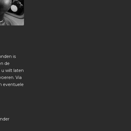
onden is
en de
u wilt laten
voeren. Via
n eventuele
onder