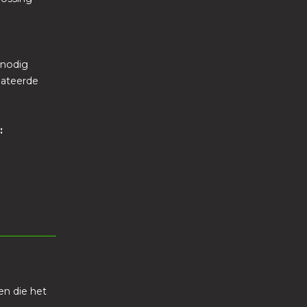
 nodig
lateerde
:
n die het