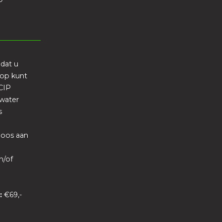
 dat u
g op kunt
CIP
twater
s
loos aan
n/of
g:
€69,-