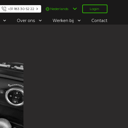
Kies
+31 183 30 52 22
Login
een
taal
e
Over ons
Werken bij
Contact