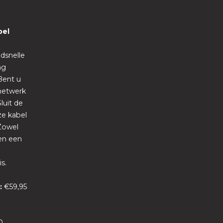
bel
dsnelle
ng
Bent u
-netwerk
luit de
ze kabel
Zowel
ben een
s.
g:
€59,95
0