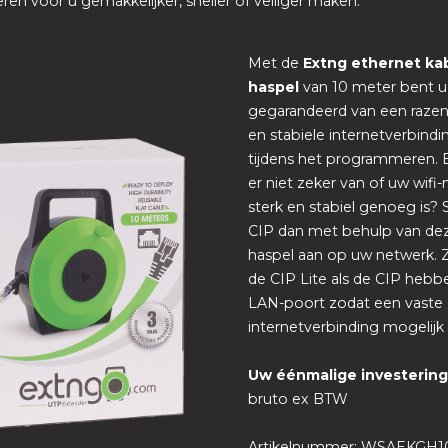
n voor u gemakkelijker, sneller of veiliger maken.
Met de
Extng ethernet ka
haspel
van 10 meter bent u
gegarandeerd van een razen
en stabiele internetverbindi
tijdens het programmeren. 
er niet zeker van of uw wifi
sterk en stabiel genoeg is? S
CIP dan met behulp van de
haspel aan op uw netwerk. 
de CIP Lite als de CIP heb
LAN-poort zodat een vaste
internetverbinding mogelijk i
Uw éénmalige investerin
bruto ex BTW
Artikelnummer: WSAEKGH1