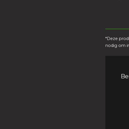
*Deze produ
nodig om i
Be