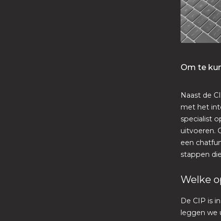
Om te kun
Naast de CI
met het int
specialist 
uitvoeren. 
een chatfun
stappen die
Welke op
De CIP is i
leggen we u