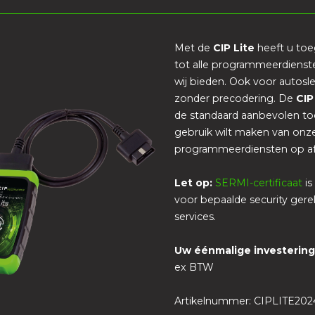
Met de
CIP Lite
heeft u to
tot alle programmeerdienst
wij bieden. Ook voor autosle
zonder precodering. De
CIP
de standaard aanbevolen too
gebruik wilt maken van onz
programmeerdiensten op af
Let op:
SERMI-certificaat
is
voor bepaalde security gere
services.
Uw éénmalige investerin
ex BTW
Artikelnummer: CIPLITE202