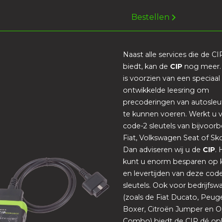
Bestellen
Naast alle services die de CI
biedt, kan de
CIP
nog meer
is voorzien van een speciaal
ontwikkelde leesring om
precoderingen van autosleut
te kunnen voeren. Werkt u 
code-2 sleutels van bijvoorb
Fiat, Volkswagen Seat of Sk
Dan adviseren wij u de
CIP
.
kunt u enorm besparen op 
en levertijden van deze cod
sleutels. Ook voor bedrijfs
(zoals de Fiat Ducato, Peug
Boxer, Citroën Jumper en O
Combo) biedt de CIP dé op