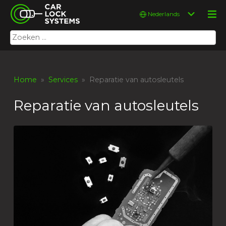
Skip
Car Lock Systems
Kies
to
een
content
taal
Zoeken
Car Lock Systems
naar:
Home
»
Services
» Reparatie van autosleutels
Reparatie van autosleutels