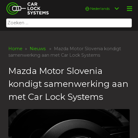
Skip
Car Lock Systems
Kies
to
een
content
taal
Zoeken
Car Lock Systems
naar:
Home
»
Nieuws
» Mazda Motor Slovenia kondigt
samenwerking aan met Car Lock Systems
Mazda Motor Slovenia
kondigt samenwerking aan
met Car Lock Systems