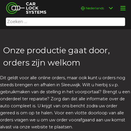
Skip
Car Lock Systems
Kies
to
een
content
taal
Zoeken
Car Lock Systems
naar:
Onze productie gaat door,
orders zijn welkom
Dit geldt voor alle online orders, maar ook kunt u orders nog
steeds brengen en afhalen in Sleeuwijk. Wilt u hierbij s.v.p.
gebruikmaken van de stelling in het voorportaal? Brengt u een
onderdeel ter reparatie? Zorg dan dat alle informatie over de
auto compleet is. U krijgt van ons bericht zodra uw order
gereed is om op te halen. Voor een vlotte doorloop van alle
orders vragen we u om uw order voorafgaand aan uw komst
alvast via onze website te plaatsen.