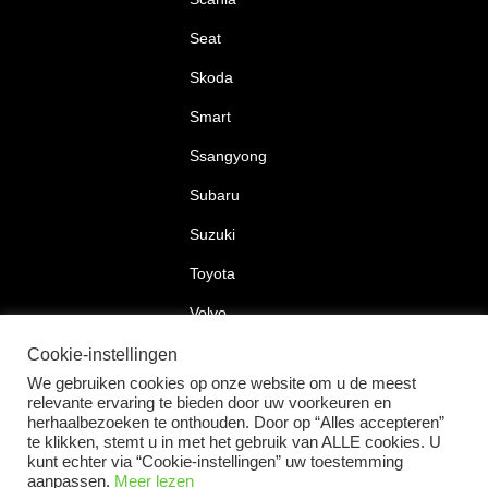
Seat
Skoda
Smart
Ssangyong
Subaru
Suzuki
Toyota
Volvo
Volkswagen
Cookie-instellingen
We gebruiken cookies op onze website om u de meest
relevante ervaring te bieden door uw voorkeuren en
herhaalbezoeken te onthouden. Door op “Alles accepteren”
te klikken, stemt u in met het gebruik van ALLE cookies. U
2026 © Car Lock Systems
kunt echter via “Cookie-instellingen” uw toestemming
aanpassen.
Meer lezen