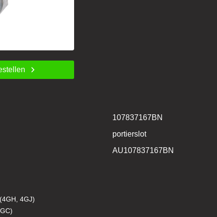
estellen
107837167BN
portierslot
AU107837167BN
 (4GH, 4GJ)
4GC)