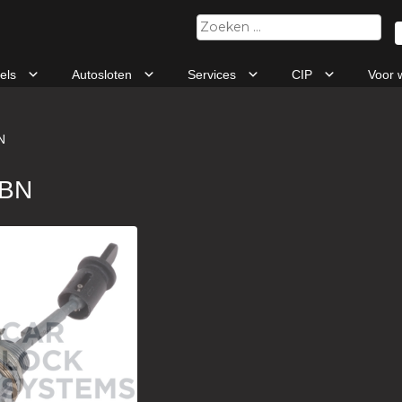
Zoeken
naar:
tels
Autosloten
Services
CIP
Voor 
N
7BN