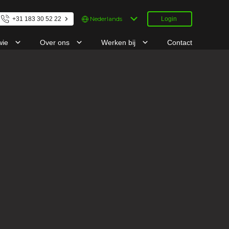
Kies
+31 183 30 52 22
Login
een
taal
wie
Over ons
Werken bij
Contact