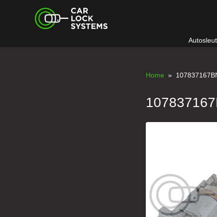
Skip
Car Lock Systems
to
content
Autosleu
Car Lock Systems
Home
» 107837167B
10783716