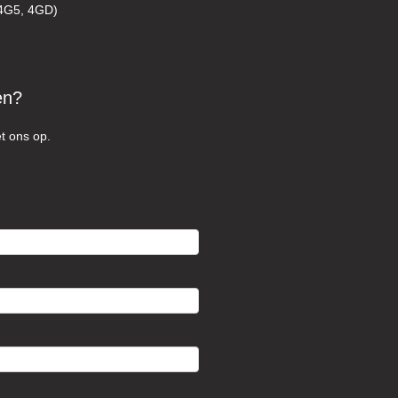
(4G5, 4GD)
en?
t ons op.