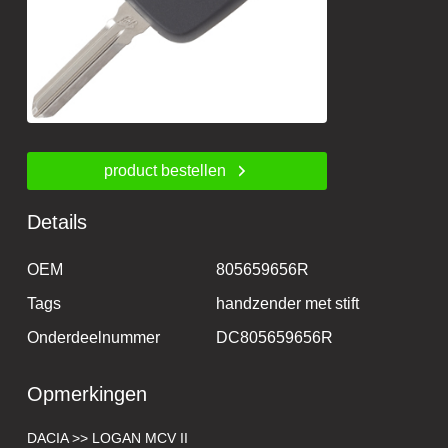
product bestellen
Details
OEM
805659656R
Tags
handzender met stift
Onderdeelnummer
DC805659656R
Opmerkingen
DACIA >> LOGAN MCV II