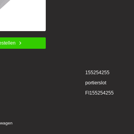
estellen
155254255
portierslot
FI155254255
lwagen