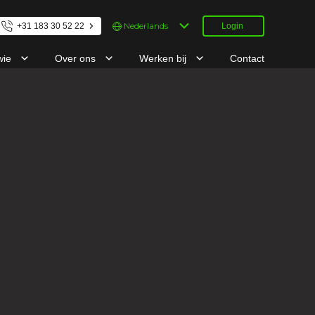
Kies
+31 183 30 52 22
Login
een
taal
wie
Over ons
Werken bij
Contact