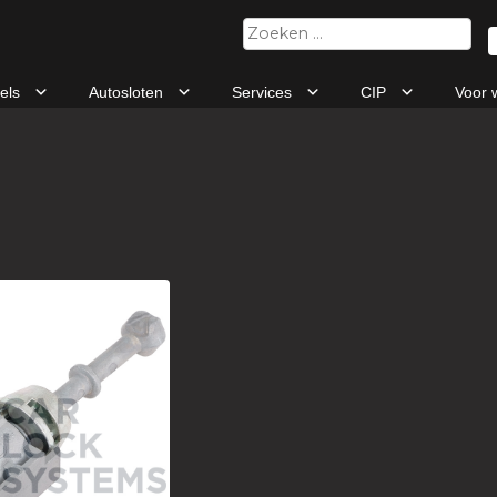
Zoeken
naar:
tels
Autosloten
Services
CIP
Voor 