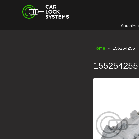
Skip
Car Lock Systems
to
content
Autosleu
Car Lock Systems
Home
» 155254255
155254255