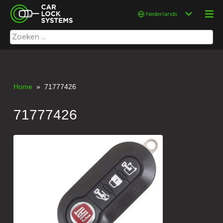
Skip
Car Lock Systems
Kies
to
een
content
taal
Zoeken
Car Lock Systems
naar:
Home
» 71777426
71777426