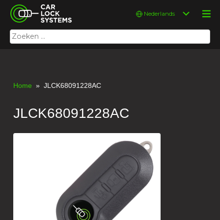
Skip
Car Lock Systems
Kies
to
een
content
taal
Zoeken
Car Lock Systems
naar:
Home
» JLCK68091228AC
JLCK68091228AC