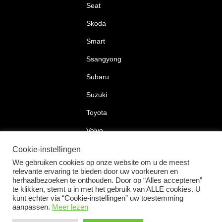
Seat
Skoda
Smart
Ssangyong
Subaru
Suzuki
Toyota
Volvo
Volkswagen
Cookie-instellingen
We gebruiken cookies op onze website om u de meest
relevante ervaring te bieden door uw voorkeuren en
herhaalbezoeken te onthouden. Door op “Alles accepteren”
te klikken, stemt u in met het gebruik van ALLE cookies. U
2026 © Car Lock Systems
kunt echter via “Cookie-instellingen” uw toestemming
aanpassen.
Meer lezen