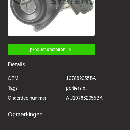
product bestellen
Details
OEM
107862055BA
Tags
portierslot
Onderdeelnummer
AU107862055BA
Opmerkingen