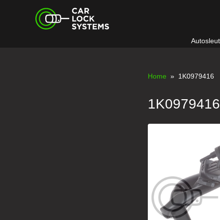
Skip
Car Lock Systems
to
content
Autosleu
Car Lock Systems
Home
» 1K0979416
1K097941