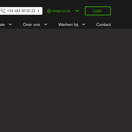
Kies
+31 183 30 52 22
Login
een
taal
wie
Over ons
Werken bij
Contact