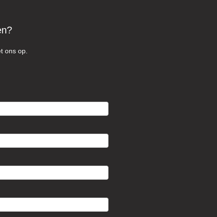
en?
t ons op.