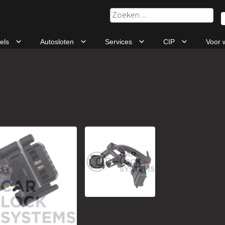
Zoeken
naar:
tels
Autosloten
Services
CIP
Voor 
6