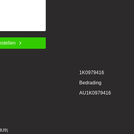
estellen
1K0979416
Bedrading
AU1K0979416
8J9)